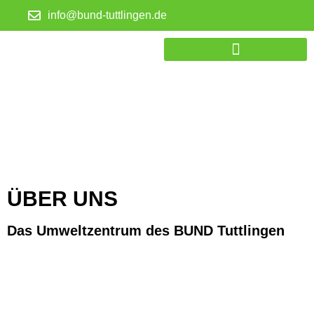
info@bund-tuttlingen.de
THEMEN & PROJEKTE
UNTERSTÜTZER WERDEN
ÜBER UNS
Das Umweltzentrum des BUND Tuttlingen