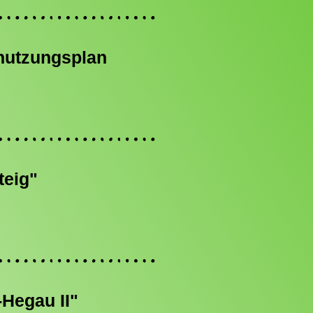
nutzungsplan
teig"
Hegau II"